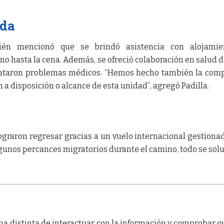
ada
bién mencionó que se brindó asistencia con alojamie
o hasta la cena. Además, se ofreció colaboración en salud 
entaron problemas médicos. “Hemos hecho también la com
 disposición o alcance de esta unidad”, agregó Padilla.
ograron regresar gracias a un vuelo internacional gestiona
lgunos percances migratorios durante el camino, todo se sol
a distinta de interactuar con la información y comprobar q