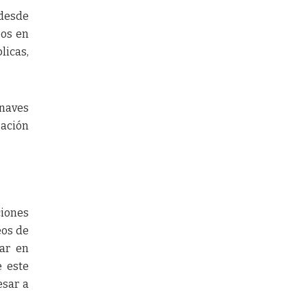
 desde
eos en
licas,
onaves
gación
ciones
eos de
par en
e este
esar a