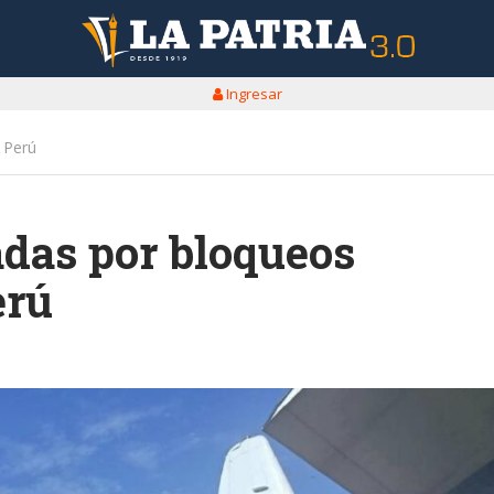
Ingresar
 Perú
adas por bloqueos
erú