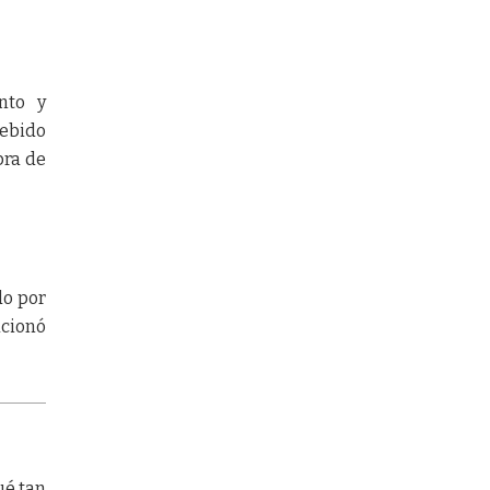
nto y
debido
pra de
do por
ucionó
ué tan