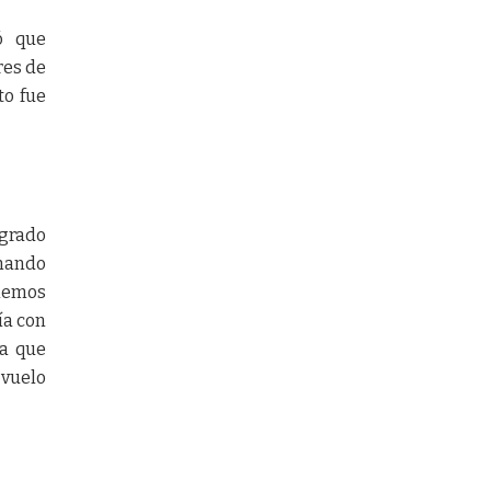
ó que
res de
to fue
ogrado
inando
 hemos
ía con
ra que
vuelo