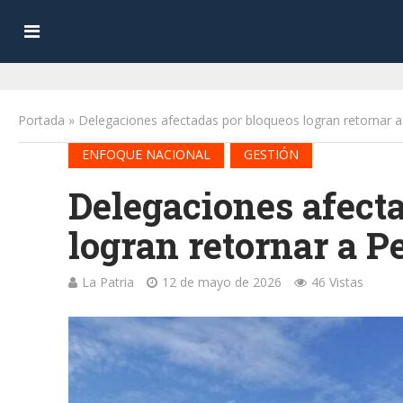
Portada
»
Delegaciones afectadas por bloqueos logran retornar a
•
ENFOQUE NACIONAL
GESTIÓN
Delegaciones afect
logran retornar a P
La Patria
12 de mayo de 2026
46 Vistas