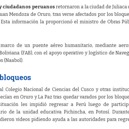
 y ciudadanos peruanos
retornaron a la ciudad de Juliaca
Juan Mendoza de Oruro, tras verse afectados por los bloqu
. Esta información la proporcionó el ministro de Obras Púb
el marco de un puente aéreo humanitario, mediante aer
oliviana (FAB), con el apoyo operativo y logístico de Nave
s (Naabol).
 bloqueos
l Colegio Nacional de Ciencias del Cusco y otras institu
cían en Oruro y La Paz tras quedar varados por los bloqu
 situación les impidió regresar a Perú luego de partici
ario de la unidad educativa Pichincha, en Potosí. Durant
ndieron videos pidiendo ayuda a las autoridades para regr