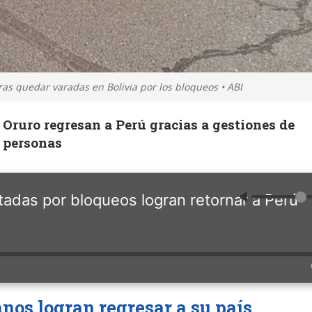
as quedar varadas en Bolivia por los bloqueos • ABI
Oruro regresan a Perú gracias a gestiones de
s personas
🔈
adas por bloqueos logran retornar a Perú
nos logran regresar a su país