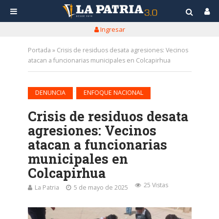
Ingresar
Portada
»
Crisis de residuos desata agresiones: Vecinos
atacan a funcionarias municipales en Colcapirhua
•
DENUNCIA
ENFOQUE NACIONAL
Crisis de residuos desata
agresiones: Vecinos
atacan a funcionarias
municipales en
Colcapirhua
25 Vistas
La Patria
5 de mayo de 2025