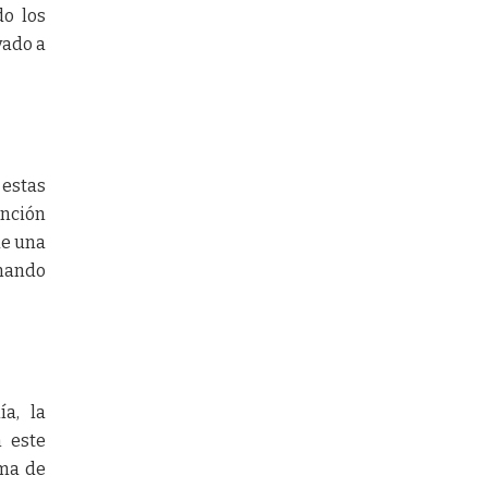
do los
vado a
 estas
ención
de una
nando
ía, la
n este
ema de