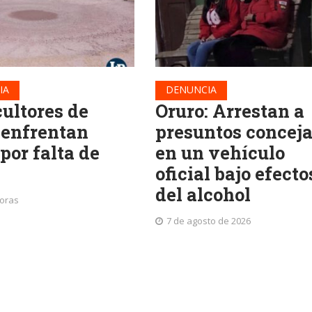
IA
DENUNCIA
cultores de
Oruro: Arrestan a
 enfrentan
presuntos conceja
 por falta de
en un vehículo
oficial bajo efecto
del alcohol
horas
7 de agosto de 2026