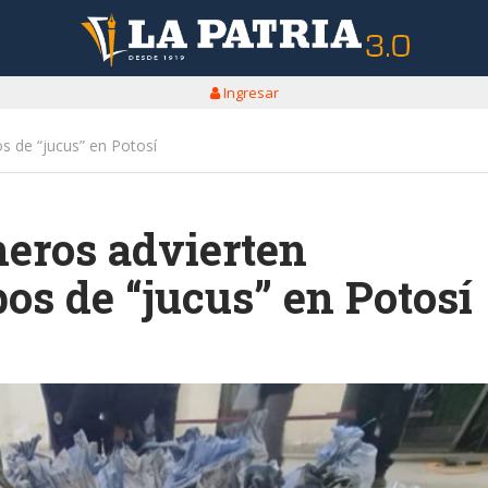
Ingresar
s de “jucus” en Potosí
neros advierten
os de “jucus” en Potosí