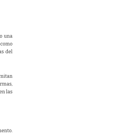
do una
s como
as del
imitan
rmas,
en las
mento.