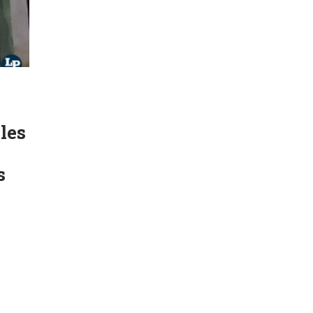
les
s