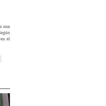
bo una
 Según
 en el