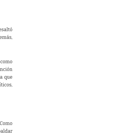
esaltó
demás,
l como
unción
ca que
ticos,
 “Como
aldar