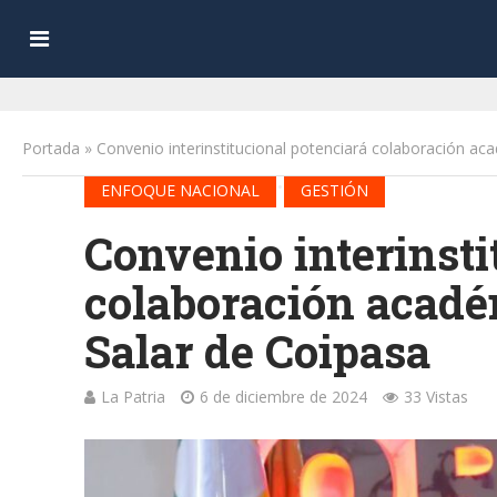
Portada
»
Convenio interinstitucional potenciará colaboración acad
•
ENFOQUE NACIONAL
GESTIÓN
Convenio interinsti
colaboración académ
Salar de Coipasa
La Patria
6 de diciembre de 2024
33 Vistas