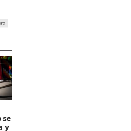
uro
 se
a y