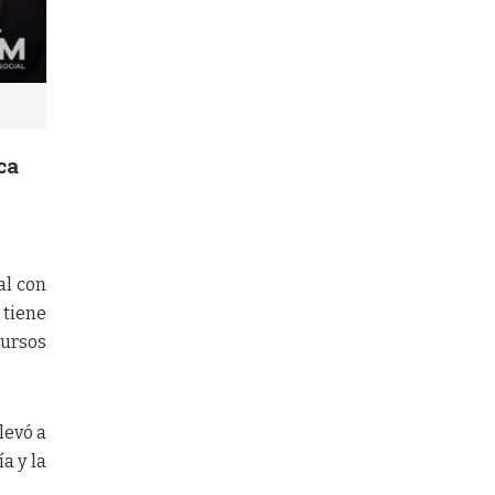
ca
al con
 tiene
cursos
levó a
a y la