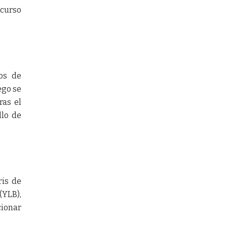
ecurso
os de
ego se
ras el
llo de
ris de
(YLB),
cionar