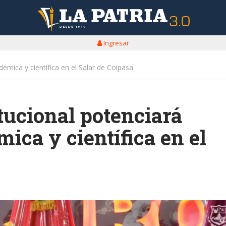
Ingresar
émica y científica en el Salar de Coipasa
tucional potenciará
ica y científica en el