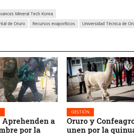
vances Mineral Tech Korea
tal de Oruro
Recursos evaporíticos
Universidad Técnica de Or
N
GESTIÓN
: Aprehenden a
Oruro y Confeagro
mbre por la
unen por la quinu