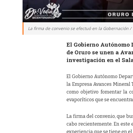
La firma de convenio se efectuó en la Gobernación /
El Gobierno Autónomo D
de Oruro se unen a Ava
investigación en el Sal
El Gobierno Autónomo Depart
la Empresa Avances Mineral T
como objetivo fomentar la co
evaporíticos que se encuentra
La firma del convenio, que bus
cabo recientemente. En este e
experiencia que se tiene en el 