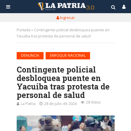
Ingresar
Portada
»
Contingente policial desbloquea puente en
Yacuiba tras protesta de personal de salud
•
DENUNCIA
ENFOQUE NACIONAL
Contingente policial
desbloquea puente en
Yacuiba tras protesta de
personal de salud
28 Vistas
La Patria
28 de julio de 2024