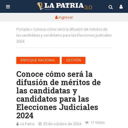
Ingresar
Portada
»
Conoce cómo será la difusión de méritos de
las candidatas y candidatos para las Elecciones Judiciales
2024
•
ENFOQUE NACIONAL
GESTIÓN
Conoce cómo será la
difusión de méritos de
las candidatas y
candidatos para las
Elecciones Judiciales
2024
17 Vistas
La Patria
20 de octubre de 2024