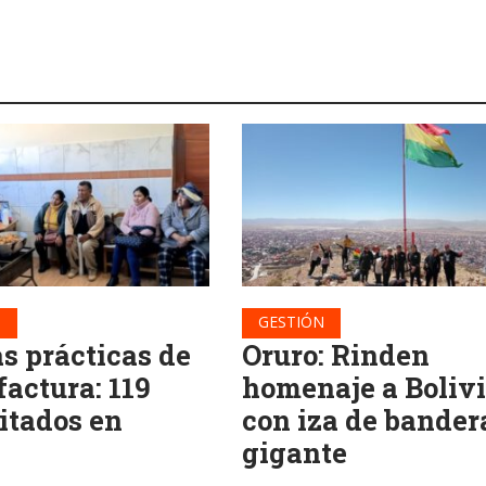
N
GESTIÓN
s prácticas de
Oruro: Rinden
actura: 119
homenaje a Boliv
itados en
con iza de bander
ó
gigante