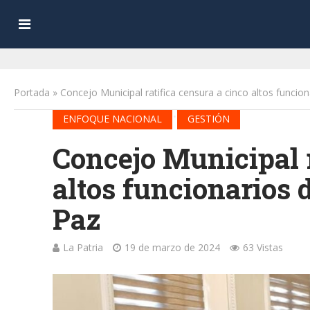
Portada
»
Concejo Municipal ratifica censura a cinco altos funcion
•
ENFOQUE NACIONAL
GESTIÓN
Concejo Municipal r
altos funcionarios d
Paz
La Patria
19 de marzo de 2024
63 Vistas