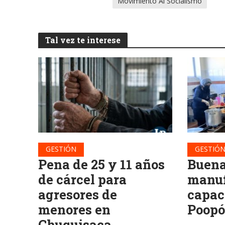
Movimiento Al Socialismo
Tal vez te interese
GESTIÓN
GESTIÓ
Pena de 25 y 11 años
Buena
de cárcel para
manuf
agresores de
capac
menores en
Poop
Chuquisaca