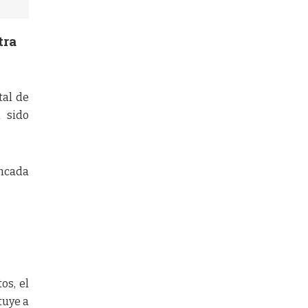
tra
tal de
n sido
ancada
os, el
tuye a