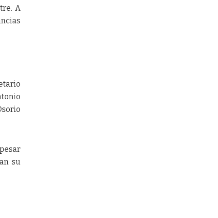
tre. A
ancias
etario
ntonio
Osorio
 pesar
ban su