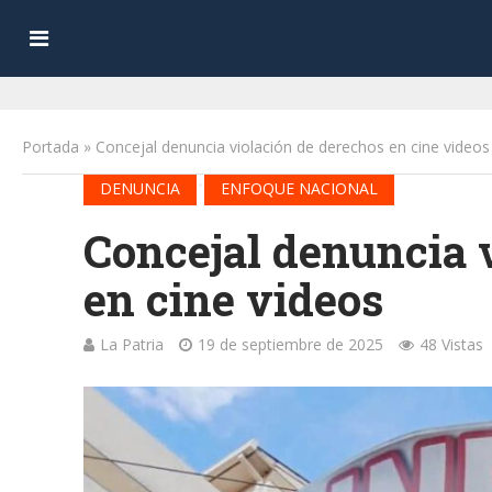
Portada
»
Concejal denuncia violación de derechos en cine videos
•
DENUNCIA
ENFOQUE NACIONAL
Concejal denuncia 
en cine videos
La Patria
19 de septiembre de 2025
48 Vistas