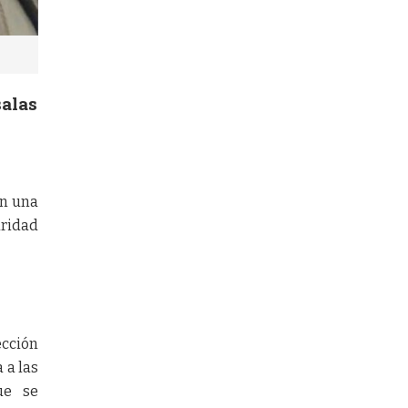
salas
on una
uridad
ección
 a las
ue se