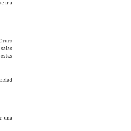
e ir a
 Oruro
 salas
 estas
aridad
er una