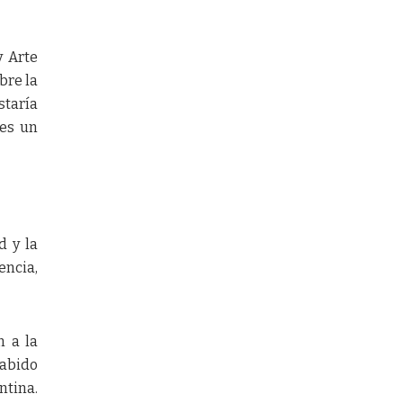
y Arte
bre la
staría
 es un
d y la
encia,
n a la
habido
ntina.