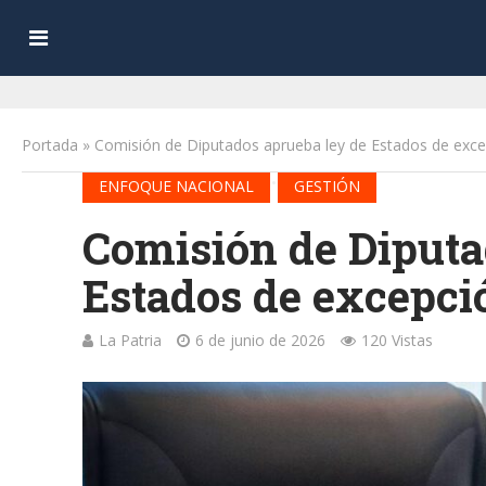
Portada
»
Comisión de Diputados aprueba ley de Estados de exc
•
ENFOQUE NACIONAL
GESTIÓN
Comisión de Diputa
Estados de excepci
La Patria
6 de junio de 2026
120 Vistas