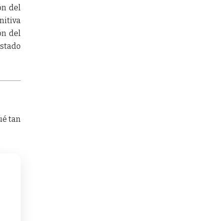
ón del
nitiva
ón del
Estado
ué tan