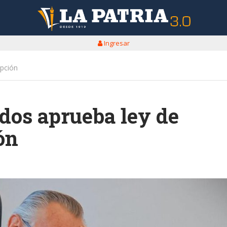
Ingresar
epción
dos aprueba ley de
ón