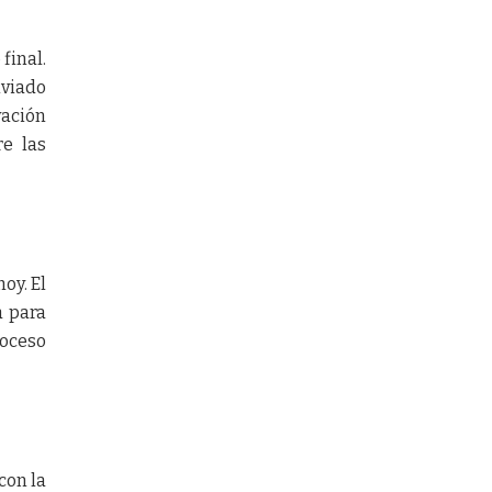
final.
nviado
vación
re las
oy. El
a para
roceso
con la