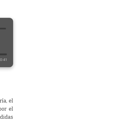
0:41
ía, el
por el
edidas