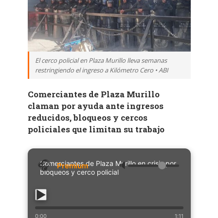
El cerco policial en Plaza Murillo lleva semanas
restringiendo el ingreso a Kilómetro Cero • ABI
Comerciantes de Plaza Murillo
claman por ayuda ante ingresos
reducidos, bloqueos y cercos
policiales que limitan su trabajo
Comerciantes de Plaza Murillo en crisis por
🔈
bloqueos y cerco policial
0:00
1:11