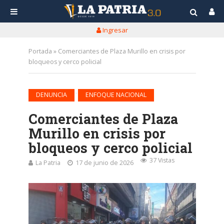
Ingresar
Portada
»
Comerciantes de Plaza Murillo en crisis por
bloqueos y cerco policial
•
DENUNCIA
ENFOQUE NACIONAL
Comerciantes de Plaza
Murillo en crisis por
bloqueos y cerco policial
37 Vistas
La Patria
17 de junio de 2026