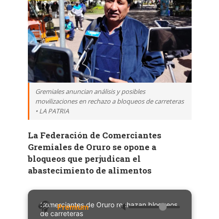
Gremiales anuncian análisis y posibles
movilizaciones en rechazo a bloqueos de carreteras
• LA PATRIA
La Federación de Comerciantes
Gremiales de Oruro se opone a
bloqueos que perjudican el
abastecimiento de alimentos
Comerciantes de Oruro rechazan bloqueos
🔈
de carreteras