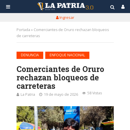
Ingresar
Portada
»
Comerciantes de Oruro rechazan bloqueos
de carreteras
•
DENUNCIA
ENFOQUE NACIONAL
Comerciantes de Oruro
rechazan bloqueos de
carreteras
58 Vistas
La Patria
19 de mayo de 2026