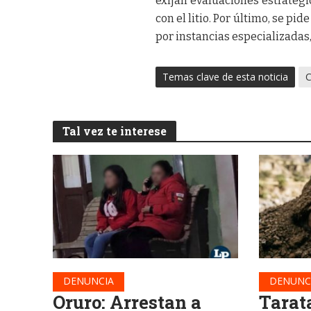
exijan evaluaciones estratégi
con el litio. Por último, se pi
por instancias especializadas
Temas clave de esta noticia
Tal vez te interese
DENUNCIA
DENUNC
Oruro: Arrestan a
Tarat