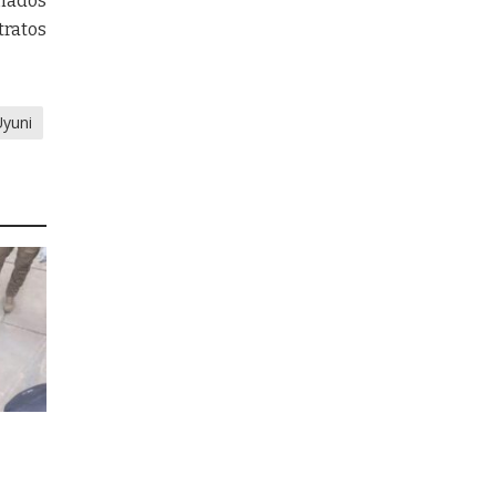
onados
tratos
Uyuni