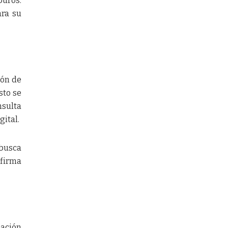
buros.
ara su
ión de
sto se
nsulta
gital.
 busca
 firma
pación