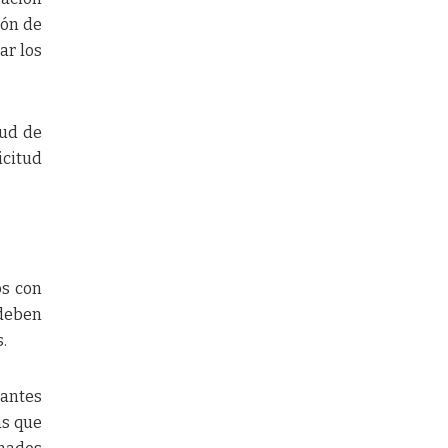
ión de
ar los
tud de
icitud
os con
 deben
.
 antes
as que