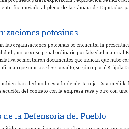
una propuesta para la exploración y explotación de hidrocar
mento fue enviado al pleno de la Cámara de Diputados p
nizaciones potosinas
an las organizaciones potosinas se encuentra la presentac
lidad y un proceso penal ordinario por falsedad material. E
gislativa se mostraron documentos que indican que hubo co
 afirman que nunca se les consultó, según reportó Brújula Di
también han declarado estado de alerta roja. Esta medida
 ejecución del contrato con la empresa rusa y otro con una
de la Defensoría del Pueblo
 emitido un pronunciamiento en el que expresa su preocu