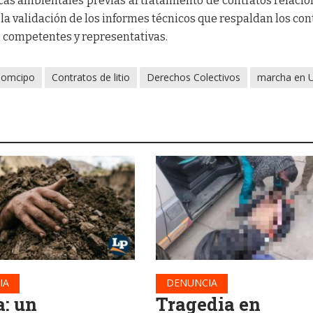
cas ambientales previas al tratamiento de contratos relaci
de la validación de los informes técnicos que respaldan los con
, competentes y representativas.
Comcipo
Contratos de litio
Derechos Colectivos
marcha en 
IA
DENUNCIA
a: un
Tragedia en