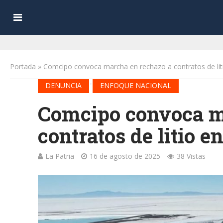
Portada
»
Comcipo convoca marcha en rechazo a contratos de lit
•
DENUNCIA
ENFOQUE NACIONAL
Comcipo convoca m
contratos de litio 
La Patria
16 de agosto de 2025
38 Vistas