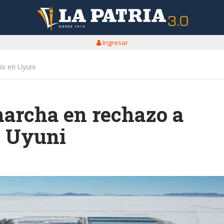
Ingresar
io en Uyuni
archa en rechazo a
en Uyuni