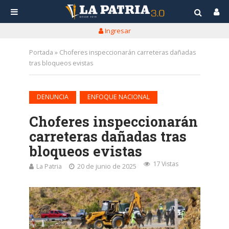
Ingresar
Portada
»
Choferes inspeccionarán carreteras dañadas
tras bloqueos evistas
•
DENUNCIA
ENFOQUE NACIONAL
Choferes inspeccionarán
carreteras dañadas tras
bloqueos evistas
17 Vistas
La Patria
20 de junio de 2025