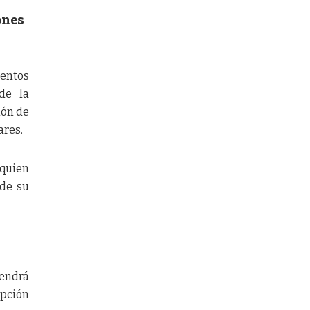
ones
entos
 de la
ión de
ares.
 quien
 de su
Tendrá
upción