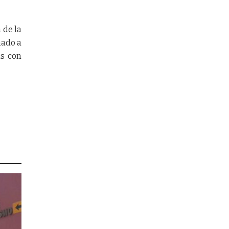
 de la
mado a
as con