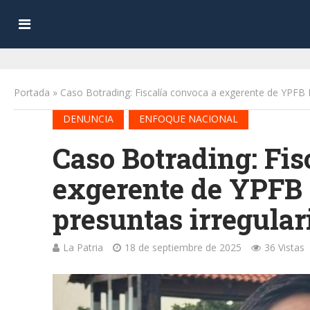
Portada
»
Caso Botrading: Fiscalía convoca a exgerente de YPFB L
•
DENUNCIA
ENFOQUE NACIONAL
Caso Botrading: Fis
exgerente de YPFB 
presuntas irregular
La Patria
18 de septiembre de 2025
36 Vistas