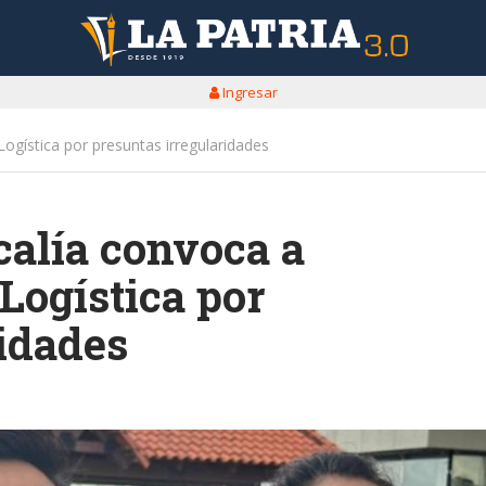
Ingresar
ogística por presuntas irregularidades
calía convoca a
Logística por
idades