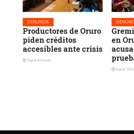
DENUNCIA
DENUNC
Productores de Oruro
Gremi
piden créditos
en Or
accesibles ante crisis
acusa
prueb
hace 8 horas
hace 10 