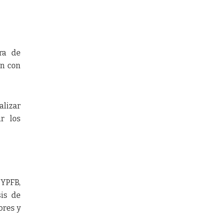
ra de
an con
alizar
r los
 YPFB,
sis de
ores y