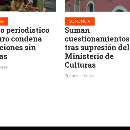
IA
DENUNCIA
o periodístico
Suman
uro condena
cuestionamientos
ciones sin
tras supresión del
as
Ministerio de
Culturas
horas
hace 11 horas