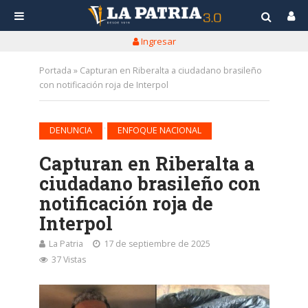
Ingresar
Portada
»
Capturan en Riberalta a ciudadano brasileño
con notificación roja de Interpol
•
DENUNCIA
ENFOQUE NACIONAL
Capturan en Riberalta a
ciudadano brasileño con
notificación roja de
Interpol
La Patria
17 de septiembre de 2025
37 Vistas