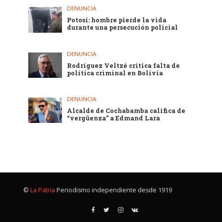
DENUNCIA
Potosí: hombre pierde la vida
durante una persecución policial
DENUNCIA
Rodríguez Veltzé critica falta de
política criminal en Bolivia
DENUNCIA
Alcalde de Cochabamba califica de
“vergüenza” a Edmand Lara
©
La Patria
Periodismo independiente desde 1919