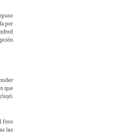
ropuso
da por
anfred
opción
ponder
es que
cluyó:
l Foro
as las