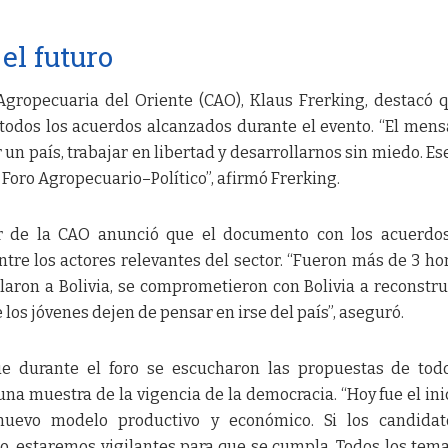
el futuro
Agropecuaria del Oriente (CAO), Klaus Frerking, destacó 
odos los acuerdos alcanzados durante el evento. “El mens
 un país, trabajar en libertad y desarrollarnos sin miedo. Ese
Foro Agropecuario–Político”, afirmó Frerking.
tular de la CAO anunció que el documento con los acuerdo
tre los actores relevantes del sector. “Fueron más de 3 ho
laron a Bolivia, se comprometieron con Bolivia a reconstrui
 los jóvenes dejen de pensar en irse del país”, aseguró.
ue durante el foro se escucharon las propuestas de tod
una muestra de la vigencia de la democracia. “Hoy fue el ini
nuevo modelo productivo y económico. Si los candidat
, estaremos vigilantes para que se cumpla. Todos los tem