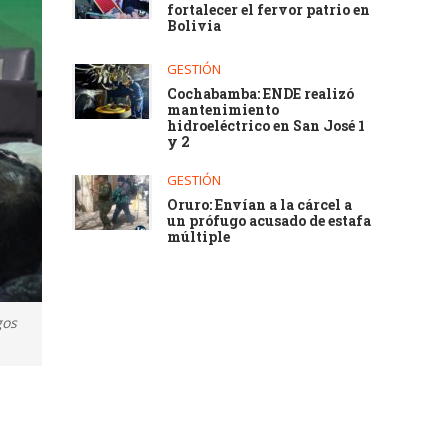
fortalecer el fervor patrio en
Bolivia
GESTIÓN
Cochabamba: ENDE realizó
mantenimiento
hidroeléctrico en San José 1
y 2
GESTIÓN
Oruro: Envían a la cárcel a
un prófugo acusado de estafa
múltiple
gos