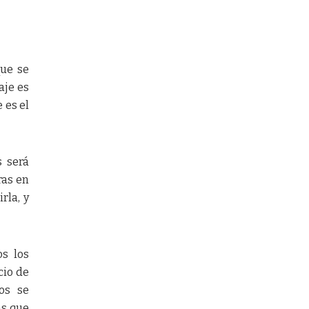
que se
aje es
 es el
s será
ras en
rla, y
os los
cio de
os se
as que