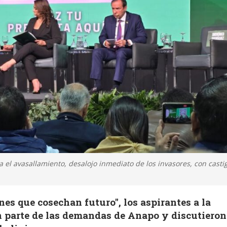
a el avasallamiento, desalojo inmediato de los invasores, con casti
nes que cosechan futuro", los aspirantes a la
n parte de las demandas de Anapo y discutieron