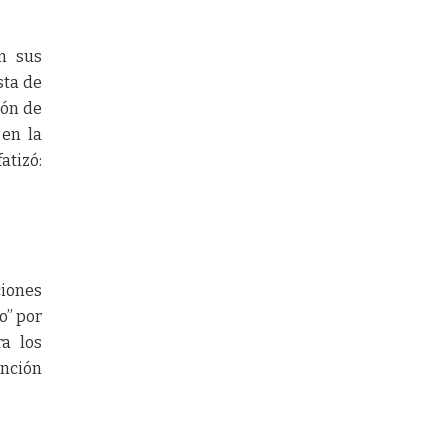
on sus
sta de
ión de
 en la
atizó:
ciones
o” por
a los
unción