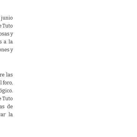
 junio
e Tuto
osas y
s a la
ones y
re las
 foro,
ógico.
e Tuto
cas de
car la