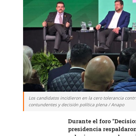
Los candidatos incidieron en la cero tolerancia contr
contundentes y decisión política plena / Anapo
Durante el foro "Decisio
presidencia respaldaro