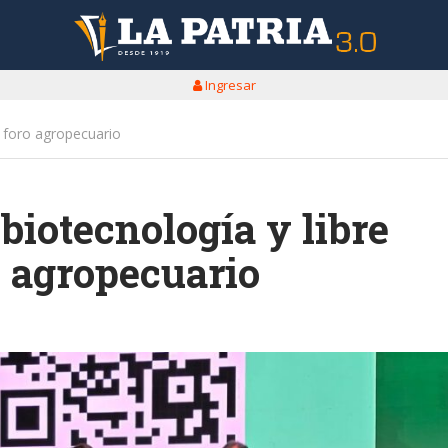
Ingresar
n foro agropecuario
iotecnología y libre
o agropecuario