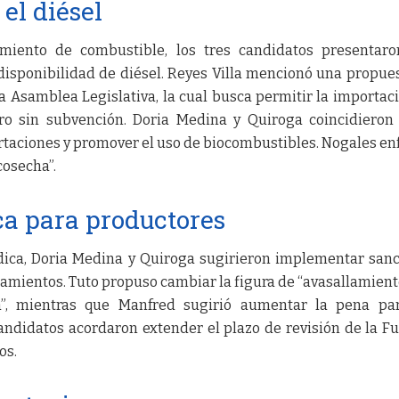
el diésel
imiento de combustible, los tres candidatos presentar
disponibilidad de diésel. Reyes Villa mencionó una propue
a Asamblea Legislativa, la cual busca permitir la importac
itro sin subvención. Doria Medina y Quiroga coincidieron
rtaciones y promover el uso de biocombustibles. Nogales enf
cosecha”.
ca para productores
ídica, Doria Medina y Quiroga sugirieron implementar san
lamientos. Tuto propuso cambiar la figura de “avasallamient
”, mientras que Manfred sugirió aumentar la pena par
candidatos acordaron extender el plazo de revisión de la F
os.