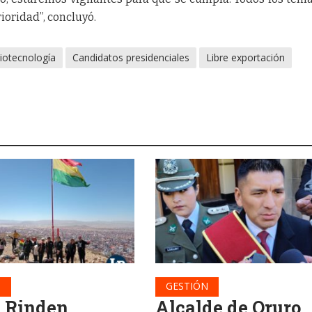
ioridad”, concluyó.
iotecnología
Candidatos presidenciales
Libre exportación
N
GESTIÓN
: Rinden
Alcalde de Oruro