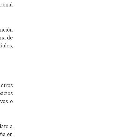
cional
anción
rma de
iales,
 otros
pacios
ivos o
dato a
aña en