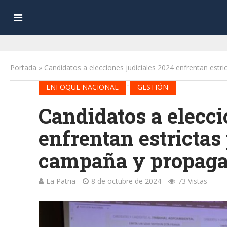
Portada
»
Candidatos a elecciones judiciales 2024 enfrentan est
•
ENFOQUE NACIONAL
GESTIÓN
Candidatos a elecci
enfrentan estrictas
campaña y propag
La Patria
8 de octubre de 2024
73 Vistas