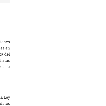
ciones
nes en
ca del
distas
o a la
la Ley
idatos