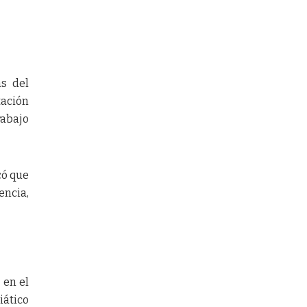
as del
tación
rabajo
có que
encia,
 en el
iático