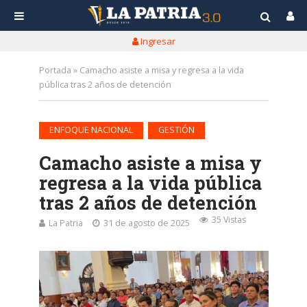
Ingresar
Portada
»
Camacho asiste a misa y regresa a la vida
pública tras 2 años de detención
•
ENFOQUE NACIONAL
GESTIÓN
Camacho asiste a misa y
regresa a la vida pública
tras 2 años de detención
35 Vistas
La Patria
31 de agosto de 2025