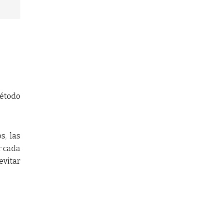
étodo
s, las
r cada
evitar