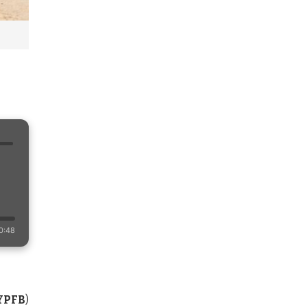
n
0:48
YPFB
)