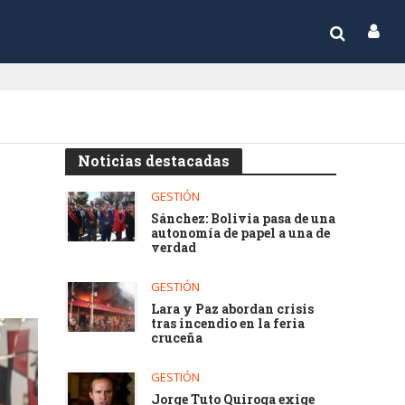
Noticias destacadas
GESTIÓN
Sánchez: Bolivia pasa de una
autonomía de papel a una de
verdad
GESTIÓN
Lara y Paz abordan crisis
tras incendio en la feria
cruceña
GESTIÓN
Jorge Tuto Quiroga exige