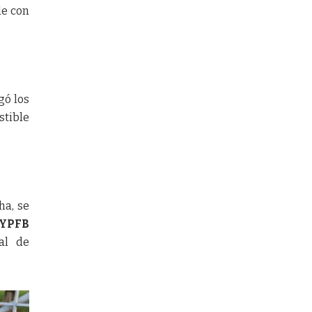
e con
gó los
stible
ha, se
YPFB
al de