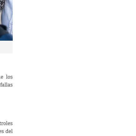
ue los
fallas
roles
es del