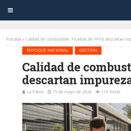
Portada
»
Calidad de combustible: Pruebas de YPFB descartan im
•
ENFOQUE NACIONAL
GESTIÓN
Calidad de combust
descartan impureza
La Patria
15 de mayo de 2026
116 Vistas