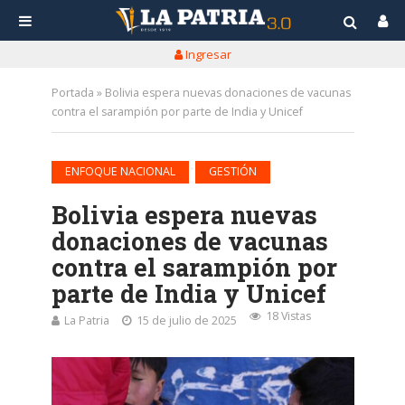
Ingresar
Portada
»
Bolivia espera nuevas donaciones de vacunas
contra el sarampión por parte de India y Unicef
•
ENFOQUE NACIONAL
GESTIÓN
Bolivia espera nuevas
donaciones de vacunas
contra el sarampión por
parte de India y Unicef
18 Vistas
La Patria
15 de julio de 2025