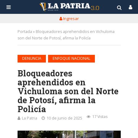
Ingresar
Portada
»
Bloqueadores aprehendidos en Vichuloma
son del Norte de Potosí, afirma la Policía
•
DENUNCIA
ENFOQUE NACIONAL
Bloqueadores
aprehendidos en
Vichuloma son del Norte
de Potosí, afirma la
Policía
17 Vistas
La Patria
10 de junio de 2025