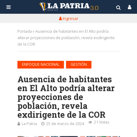
Ingresar
Portada
»
Ausencia de habitantes en El Alto podría
alterar proyecciones de población, revela exdirigente
de la COR
•
ENFOQUE NACIONAL
GESTIÓN
Ausencia de habitantes
en El Alto podría alterar
proyecciones de
población, revela
exdirigente de la COR
21 Vistas
La Patria
25 de marzo de 2024