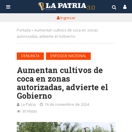
Ingresar
Portada
»
Aumentan cultivos de coca en zonas
autorizadas, advierte el Gobierno
•
DENUNCIA
ENFOQUE NACIONAL
Aumentan cultivos de
coca en zonas
autorizadas, advierte el
Gobierno
La Patria
16 de noviembre de 2024
30 Vistas