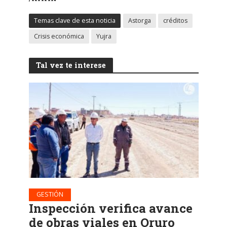
Temas clave de esta noticia
Astorga
créditos
Crisis económica
Yujra
Tal vez te interese
GESTIÓN
Inspección verifica avance
de obras viales en Oruro