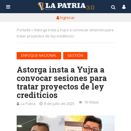
Ingresar
Portada
»
Astorga insta a Yujra a convocar sesiones para
tratar proyectos de ley crediticios
•
ENFOQUE NACIONAL
GESTIÓN
Astorga insta a Yujra a
convocar sesiones para
tratar proyectos de ley
crediticios
16 Vistas
La Patria
8 de julio de 2025