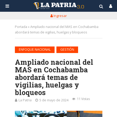
Ingresar
Portada
»
Ampliado nacional del MAS en Cochabamba
abordará temas de vigilias, huelgas y bloqueos
•
ENFOQUE NACIONAL
GESTIÓN
Ampliado nacional del
MAS en Cochabamba
abordará temas de
vigilias, huelgas y
bloqueos
11 Vistas
La Patria
5 de mayo de 2024