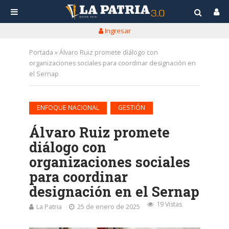
Ingresar
Portada
»
Álvaro Ruiz promete diálogo con
organizaciones sociales para coordinar designación en
el Sernap
•
ENFOQUE NACIONAL
GESTIÓN
Álvaro Ruiz promete
diálogo con
organizaciones sociales
para coordinar
designación en el Sernap
19 Vistas
La Patria
25 de enero de 2025