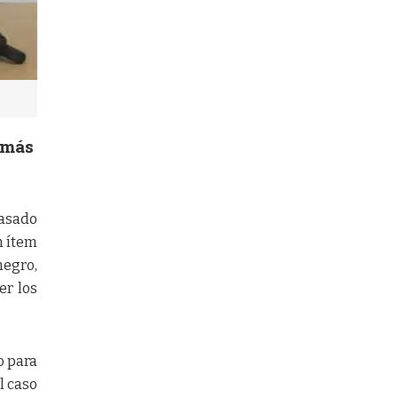
 más
pasado
n ítem
negro,
er los
o para
l caso