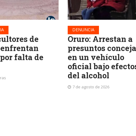
IA
DENUNCIA
cultores de
Oruro: Arrestan a
 enfrentan
presuntos conceja
 por falta de
en un vehículo
oficial bajo efecto
del alcohol
oras
7 de agosto de 2026