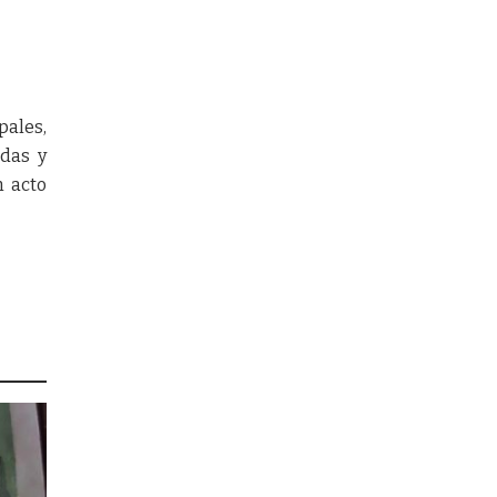
pales,
adas y
n acto