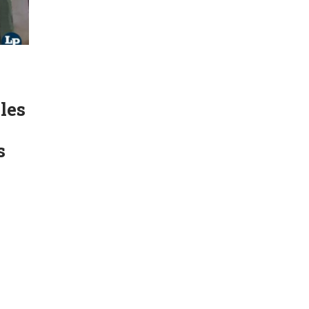
les
s