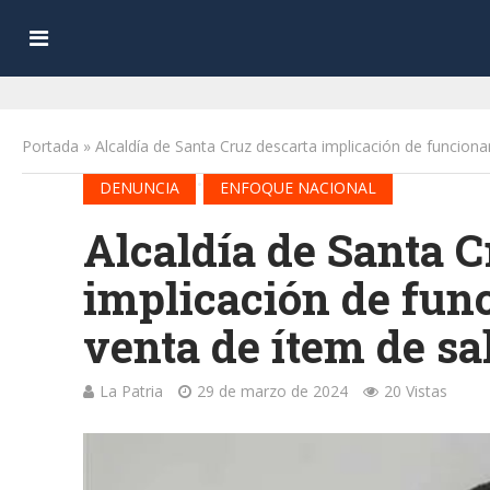
Portada
»
Alcaldía de Santa Cruz descarta implicación de funciona
•
DENUNCIA
ENFOQUE NACIONAL
Alcaldía de Santa C
implicación de func
venta de ítem de sa
La Patria
29 de marzo de 2024
20 Vistas