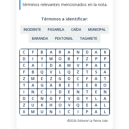
términos relevantes mencionados en la nota.
Términos a identificar:
INCIDENTE
PASARELA
CAÍDA
MUNICIPAL
BARANDA
PEATONAL
TAGARETE
C
F
B
A
R
A
N
D
A
K
D
I
Y
W
O
B
F
Z
P
P
C
A
Í
D
A
W
V
P
A
E
F
B
Q
V
L
Q
Z
T
S
A
Z
M
E
Z
G
D
C
F
A
T
T
A
G
A
R
E
T
E
R
O
I
N
C
I
D
E
N
T
E
N
D
C
N
G
F
V
G
Y
L
A
Z
U
K
H
O
V
Q
E
A
L
X
M
U
N
I
C
I
P
A
L
©2026 Editorial La Patria Ltda.