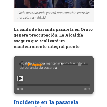
Caída de la baranda generó preocupación entre los
transeúntes • RR. SS
La caída de baranda pasarela en Oruro
genera preocupación. La Alcaldía
asegura que realizará un
mantenimiento integral pronto
Alcaldía anuncia mantenimiento tras caída
🔈
de baranda de pasarela
0:00
0:59
Incidente en la pasarela