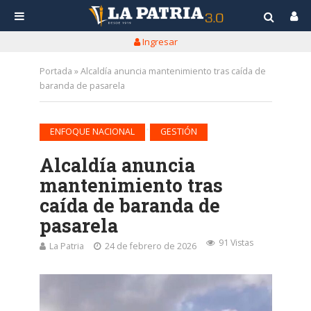
Ingresar
Portada
»
Alcaldía anuncia mantenimiento tras caída de
baranda de pasarela
•
ENFOQUE NACIONAL
GESTIÓN
Alcaldía anuncia
mantenimiento tras
caída de baranda de
pasarela
91 Vistas
La Patria
24 de febrero de 2026