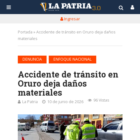
Ingresar
Portada
»
Accidente de tránsito en Oruro deja daños
materiales
•
DENUNCIA
ENFOQUE NACIONAL
Accidente de tránsito en
Oruro deja daños
materiales
96 Vistas
La Patria
10 de junio de 2026