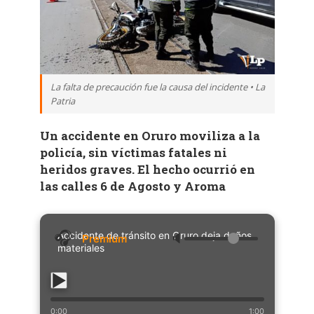
La falta de precaución fue la causa del incidente • La
Patria
Un accidente en Oruro moviliza a la
policía, sin víctimas fatales ni
heridos graves. El hecho ocurrió en
las calles 6 de Agosto y Aroma
Accidente de tránsito en Oruro deja daños
🔈
materiales
0:00
1:00