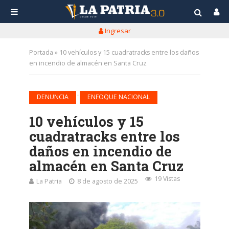
Ingresar
Portada
»
10 vehículos y 15 cuadratracks entre los daños
en incendio de almacén en Santa Cruz
•
DENUNCIA
ENFOQUE NACIONAL
10 vehículos y 15
cuadratracks entre los
daños en incendio de
almacén en Santa Cruz
19 Vistas
La Patria
8 de agosto de 2025