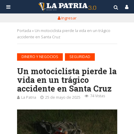
Ingresar
Portada
»
Un motociclista pierde la vida en un trágico
accidente en Santa Cruz
•
DINERO Y NEGOCIOS
SEGURIDAD
Un motociclista pierde la
vida en un trágico
accidente en Santa Cruz
74 Vistas
La Patria
25 de mayo de 2025