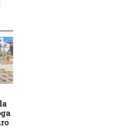
la
oga
uro