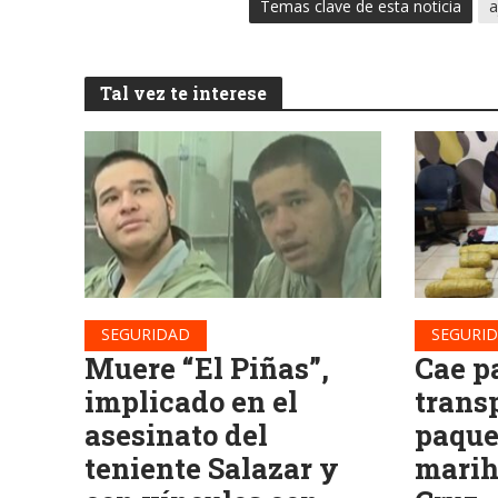
Temas clave de esta noticia
a
Tal vez te interese
SEGURIDAD
SEGURI
Muere “El Piñas”,
Cae p
implicado en el
trans
asesinato del
paque
teniente Salazar y
marih