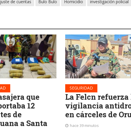
juste de cuentas
Bulo Bulo
Homicidio
investigación policial
DAD
SEGURIDAD
asajera que
La Felcn refuerza 
portaba 12
vigilancia antidr
tes de
en cárceles de Or
uana a Santa
hace 39 minutos