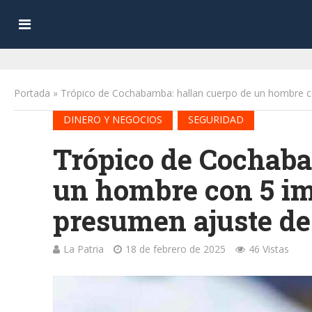
Portada
»
Trópico de Cochabamba: hallan cuerpo de un hombre c
•
DINERO Y NEGOCIOS
SEGURIDAD
Trópico de Cochaba
un hombre con 5 im
presumen ajuste de
La Patria
18 de febrero de 2025
46 Vistas