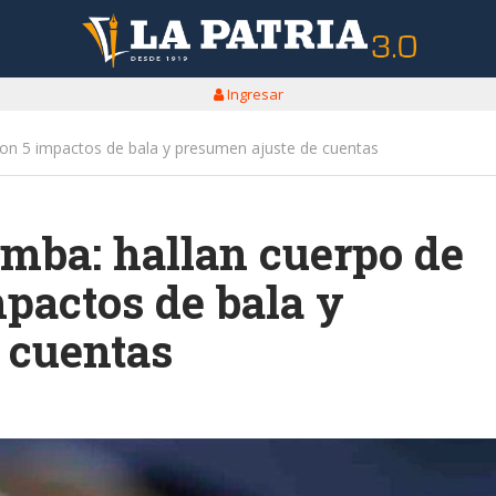
Ingresar
on 5 impactos de bala y presumen ajuste de cuentas
mba: hallan cuerpo de
pactos de bala y
 cuentas