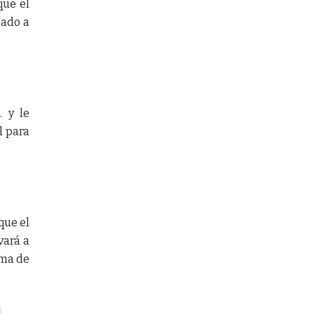
que el
zado a
. y le
l para
que el
vará a
rma de