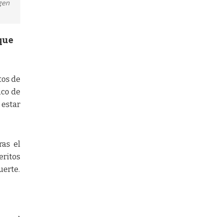
gen
que
tos de
ico de
 estar
ras el
eritos
uerte.