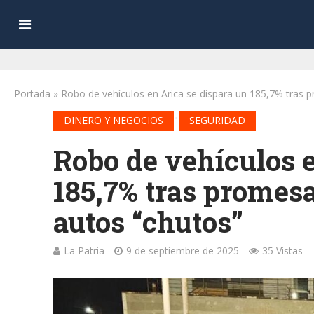
Portada
»
Robo de vehículos en Arica se dispara un 185,7% tras p
•
DINERO Y NEGOCIOS
SEGURIDAD
Robo de vehículos e
185,7% tras promesa
autos “chutos”
La Patria
9 de septiembre de 2025
35 Vistas