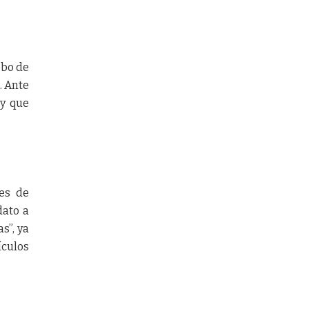
obo de
. Ante
 y que
res de
dato a
s”, ya
ículos