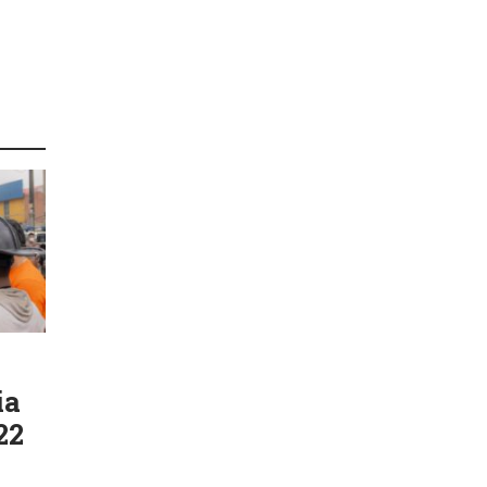
ia
22