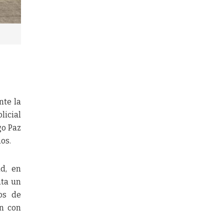
nte la
licial
go Paz
os.
ad, en
nta un
gos de
n con