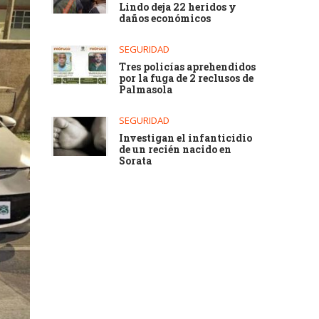
Lindo deja 22 heridos y
daños económicos
SEGURIDAD
Tres policías aprehendidos
por la fuga de 2 reclusos de
Palmasola
SEGURIDAD
Investigan el infanticidio
de un recién nacido en
Sorata