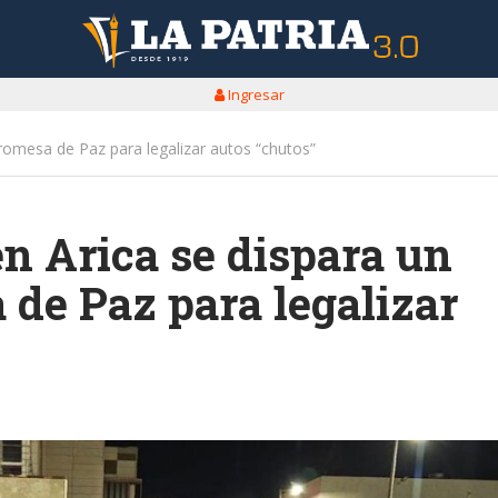
Ingresar
romesa de Paz para legalizar autos “chutos”
n Arica se dispara un
 de Paz para legalizar