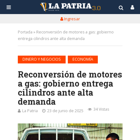
Ingresar
Portada
»
Reconversión de motores a gas: gobierno
entrega cilindros ante alta demanda
•
DINERO Y NEGOCIOS
ECONOMÍA
Reconversión de motores
a gas: gobierno entrega
cilindros ante alta
demanda
34 Vistas
La Patria
23 de junio de 2025