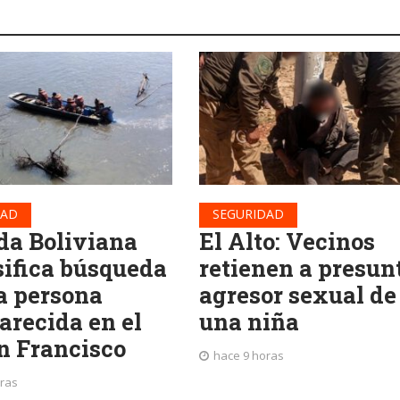
DAD
SEGURIDAD
a Boliviana
El Alto: Vecinos
sifica búsqueda
retienen a presun
a persona
agresor sexual de
arecida en el
una niña
an Francisco
hace 9 horas
oras