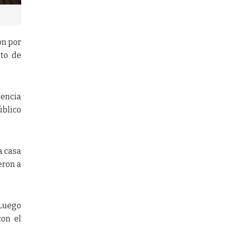
ón por
nto de
lencia
úblico
a casa
eron a
 Luego
con el