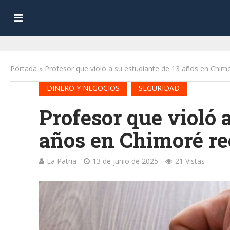
Portada
»
Profesor que violó a su estudiante de 13 años en Chimo
•
DINERO Y NEGOCIOS
SEGURIDAD
Profesor que violó a
años en Chimoré rec
La Patria
13 de junio de 2025
21 Vistas