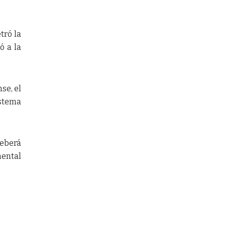
tró la
ó a la
se, el
istema
deberá
mental