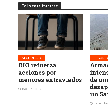
Tal vez te interese
SEGURIDAD
SEGURI
DIO refuerza
Armad
acciones por
inten
menores extraviados
de un
desap
hace 7 horas
río S
hace 8 h