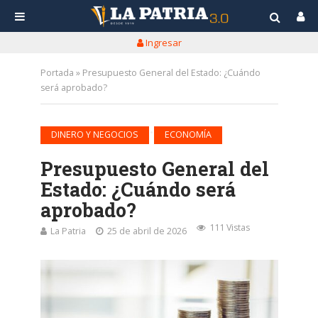
Ingresar
Portada
»
Presupuesto General del Estado: ¿Cuándo
será aprobado?
•
DINERO Y NEGOCIOS
ECONOMÍA
Presupuesto General del
Estado: ¿Cuándo será
aprobado?
111 Vistas
La Patria
25 de abril de 2026