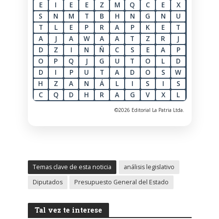
E
I
E
E
Z
M
Q
C
E
X
S
N
M
T
B
H
N
G
N
U
T
L
E
P
R
A
P
K
E
T
A
J
A
W
A
A
T
Z
R
J
D
Z
I
N
Ñ
C
S
E
A
P
O
P
Q
J
G
U
T
O
L
D
D
I
P
U
T
A
D
O
S
W
H
Z
A
N
Á
L
I
S
I
S
C
Q
D
H
R
A
G
V
X
L
©2026 Editorial La Patria Ltda.
Temas clave de esta noticia
análisis legislativo
Diputados
Presupuesto General del Estado
Tal vez te interese