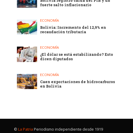
Bolivia registró caída del PIB y un
fuerte salto inflacionario
ECONOMÍA
Bolivia: Incremento del 12,9% en
recaudación tributaria
ECONOMÍA
¿El dólar se está estabilizando? Esto
dicen diputados
ECONOMÍA
Caen exportaciones de hidrocarburos
en Bolivia
©
La Patria
Periodismo independiente desde 1919