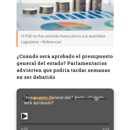
El PGE no fue remitido hasta ahora a la Asamblea
Legislativa • Referencial
¿Cuándo será aprobado el presupuesto
general del estado? Parlamentarios
advierten que podría tardar semanas
en ser debatido
Presupuesto General del Estado: ¿Cuándo
🔈
será aprobado?
0:00
0:53