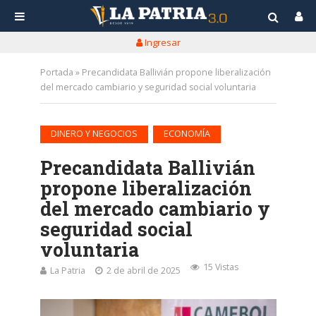
Ingresar
Portada
»
Precandidata Ballivián propone liberalización
del mercado cambiario y seguridad social voluntaria
•
DINERO Y NEGOCIOS
ECONOMÍA
Precandidata Ballivián
propone liberalización
del mercado cambiario y
seguridad social
voluntaria
15 Vistas
La Patria
2 de abril de 2025