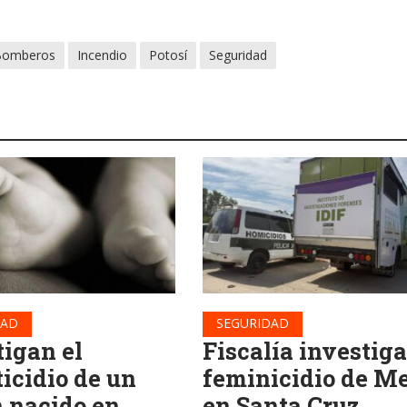
Bomberos
Incendio
Potosí
Seguridad
DAD
SEGURIDAD
tigan el
Fiscalía investiga
ticidio de un
feminicidio de Me
n nacido en
en Santa Cruz