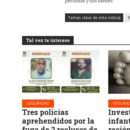
personas y sus bienes.
Temas clave de esta noticia
Tal vez te interese
SEGURIDAD
SEGURI
Tres policías
Inves
aprehendidos por la
infan
fuga de 2 reclusos de
recié