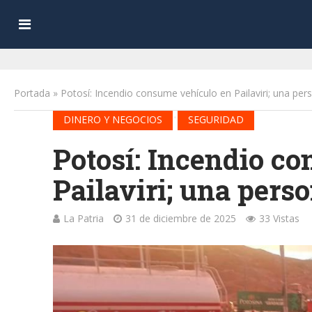
Portada
»
Potosí: Incendio consume vehículo en Pailaviri; una per
•
DINERO Y NEGOCIOS
SEGURIDAD
Potosí: Incendio c
Pailaviri; una pers
La Patria
31 de diciembre de 2025
33 Vistas