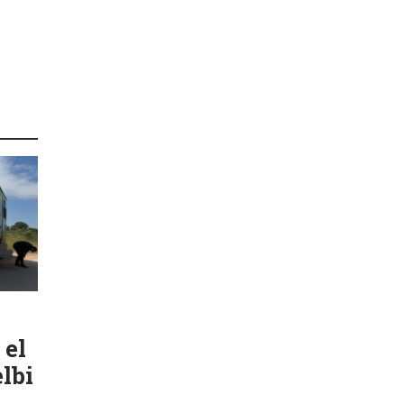
 el
lbi