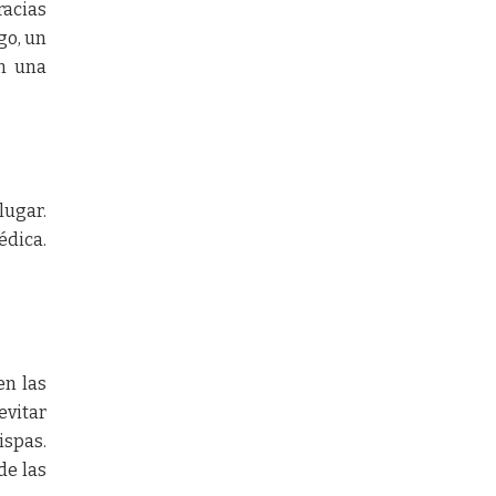
racias
go, un
n una
ugar.
édica.
en las
vitar
ispas.
de las