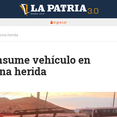
Ingresar
sona herida
onsume vehículo en
ona herida