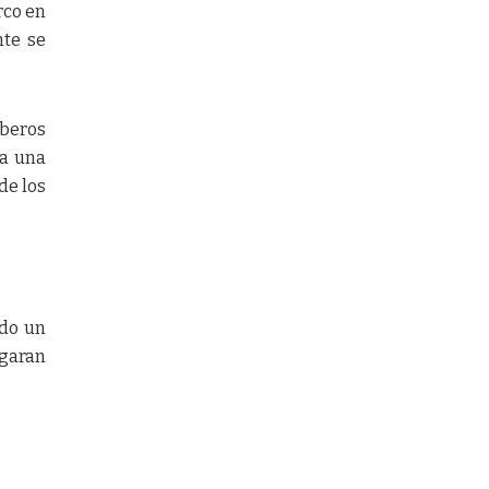
rco en
nte se
mberos
 a una
de los
ndo un
agaran