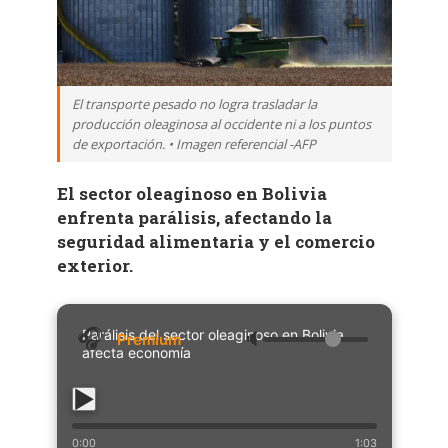
El transporte pesado no logra trasladar la
producción oleaginosa al occidente ni a los puntos
de exportación. • Imagen referencial -AFP
El sector oleaginoso en Bolivia
enfrenta parálisis, afectando la
seguridad alimentaria y el comercio
exterior.
Parálisis del sector oleaginoso en Bolivia
🔈
afecta economía
0:00
1:03