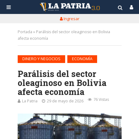
Ingresar
Portada
»
Parálisis del sector oleaginoso en Bolivia
afecta economía
•
DINERO Y NEGOCIOS
ECONOMÍA
Parálisis del sector
oleaginoso en Bolivia
afecta economía
76 Vistas
La Patria
29 de mayo de 2026