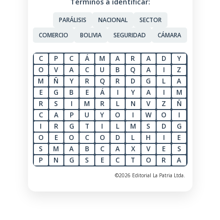
Términos a identificar:
PARÁLISIS
NACIONAL
SECTOR
COMERCIO
BOLIVIA
SEGURIDAD
CÁMARA
C
P
C
Á
M
A
R
A
D
Y
O
V
A
C
U
B
Q
A
I
Z
M
Ñ
Y
R
Q
R
D
G
L
A
E
G
B
E
Á
I
Y
A
I
M
R
S
I
M
R
L
N
V
Z
Ñ
C
A
P
U
Y
O
I
W
O
I
I
R
G
T
I
L
M
S
D
G
O
E
O
C
O
D
L
H
I
E
S
M
A
B
C
A
X
V
E
S
P
N
G
S
E
C
T
O
R
A
©2026 Editorial La Patria Ltda.