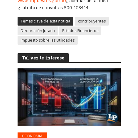
www.impuestos.gob.bo
), además de la línea
gratuita de consultas 800-103444.
Temas clave de esta noticia
contribuyentes
Declaración Jurada
Estados Financieros
Impuesto sobre las Utilidades
Tal vez te interese
ECONOMÍA