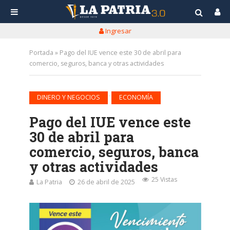
Ingresar
Portada
»
Pago del IUE vence este 30 de abril para
comercio, seguros, banca y otras actividades
•
DINERO Y NEGOCIOS
ECONOMÍA
Pago del IUE vence este
30 de abril para
comercio, seguros, banca
y otras actividades
25 Vistas
La Patria
26 de abril de 2025