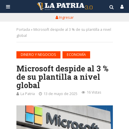
Ingresar
Portada
»
Microsoft despide al 3 % de su plantilla a nivel
global
•
DINERO Y NEGOCIOS
ECONOMÍA
Microsoft despide al 3 %
de su plantilla a nivel
global
16 Vistas
La Patria
13 de mayo de 2025