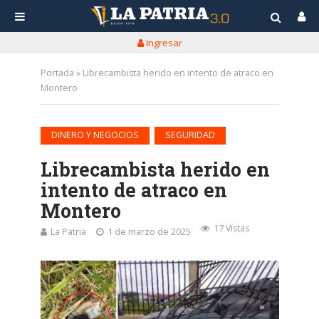
Ingresar
Portada
»
Librecambista herido en intento de atraco en
Montero
•
DINERO Y NEGOCIOS
SEGURIDAD
Librecambista herido en
intento de atraco en
Montero
17 Vistas
La Patria
1 de marzo de 2025