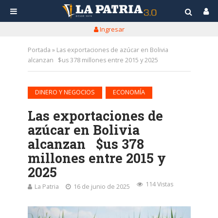
Ingresar
Portada
»
Las exportaciones de azúcar en Bolivia
alcanzan $us 378 millones entre 2015 y 2025
•
DINERO Y NEGOCIOS
ECONOMÍA
Las exportaciones de
azúcar en Bolivia
alcanzan $us 378
millones entre 2015 y
2025
114 Vistas
La Patria
16 de junio de 2025