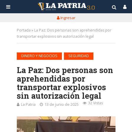
Ingresar
Portada
»
La Paz: Dos personas son aprehendidas por
transportar explosivos sin autorización legal
•
DINERO Y NEGOCIOS
SEGURIDAD
La Paz: Dos personas son
aprehendidas por
transportar explosivos
sin autorización legal
32 Vistas
La Patria
13 de junio de 2025