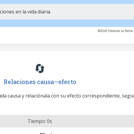
iones en la vida diaria
©2026 Editorial La Patria 
🔄
Relaciones causa–efecto
cada causa y relaciónala con su efecto correspondiente, segú
Tiempo:
0
s