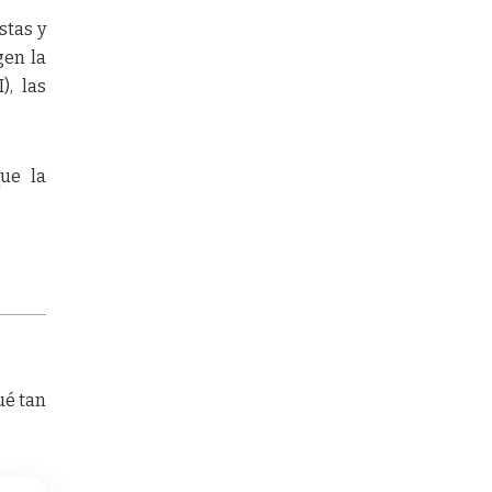
stas y
gen la
), las
que la
ué tan