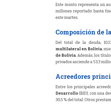
Este monto representa un aum
millones reportado hasta fi
este martes.
Composición de l
Del total de la deuda, 10.
multilateral en Bolivia
, mie
de Bolivia
. Además, los títul
privados asciende a 53,3 millon
Acreedores princ
Entre los principales acreed
Desarrollo
(BID), con una de
30,5 % del total. Otros presta