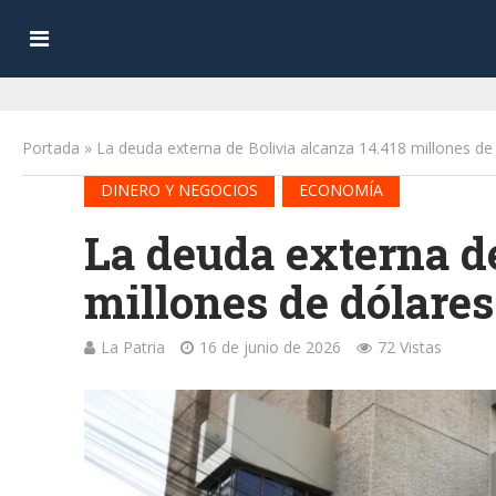
Portada
»
La deuda externa de Bolivia alcanza 14.418 millones de
•
DINERO Y NEGOCIOS
ECONOMÍA
La deuda externa de
millones de dólares
La Patria
16 de junio de 2026
72 Vistas