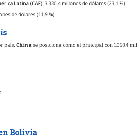
érica Latina (CAF)
: 3.330,4 millones de dólares (23,1 %)
llones de dólares (11,9 %)
ís
r país,
China
se posiciona como el principal con 1.068,4 mi
s
en Bolivia