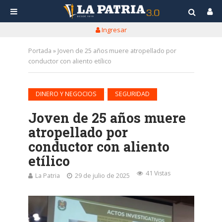
Ingresar
Portada
»
Joven de 25 años muere atropellado por
conductor con aliento etílico
•
DINERO Y NEGOCIOS
SEGURIDAD
Joven de 25 años muere
atropellado por
conductor con aliento
etílico
41 Vistas
La Patria
29 de julio de 2025