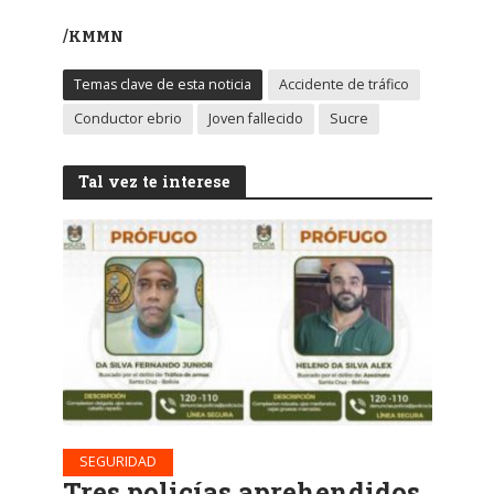
/KMMN
Temas clave de esta noticia
Accidente de tráfico
Conductor ebrio
Joven fallecido
Sucre
Tal vez te interese
SEGURIDAD
Tres policías aprehendidos