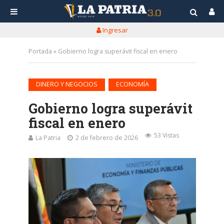
Ingresar
Portada
»
Gobierno logra superávit fiscal en enero
•
DINERO Y NEGOCIOS
ECONOMÍA
Gobierno logra superávit
fiscal en enero
53 Vistas
La Patria
2 de febrero de 2026