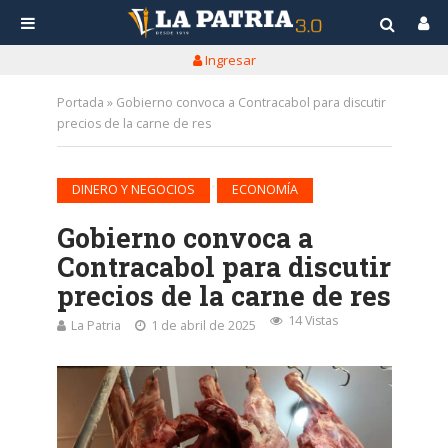
Ingresar
Portada
»
Gobierno convoca a Contracabol para discutir
precios de la carne de res
•
DINERO Y NEGOCIOS
ECONOMÍA
Gobierno convoca a
Contracabol para discutir
precios de la carne de res
14 Vistas
La Patria
1 de abril de 2025