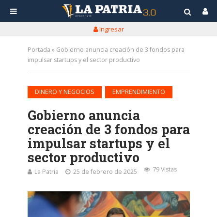
Ingresar
Portada
»
Gobierno anuncia creación de 3 fondos para
impulsar startups y el sector productivo
•
DINERO Y NEGOCIOS
EMPRENDIMIENTO
Gobierno anuncia
creación de 3 fondos para
impulsar startups y el
sector productivo
79 Vistas
La Patria
25 de febrero de 2025