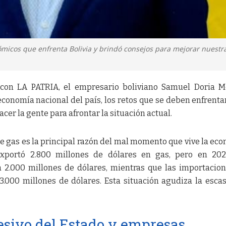
micos que enfrenta Bolivia y brindó consejos para mejorar nuestr
a con LA PATRIA, el empresario boliviano Samuel Doria 
economía nacional del país, los retos que se deben enfrenta
hacer la gente para afrontar la situación actual.
de gas es la principal razón del mal momento que vive la ec
 exportó 2.800 millones de dólares en gas, pero en 202
a 2.000 millones de dólares, mientras que las importacio
.000 millones de dólares. Esta situación agudiza la esca
esivo del Estado y empresas