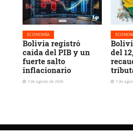
ECONOMÍA
ECONOM
Bolivia registró
Boliv
caída del PIB y un
del 12
fuerte salto
recau
inflacionario
tribut
7 de agosto de 2026
7 de agos
©
La Patria
Periodismo independiente desde 1919