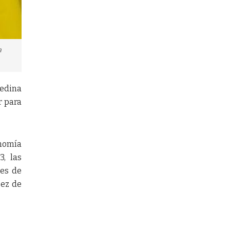
a
Medina
r para
onomía
3, las
nes de
sez de