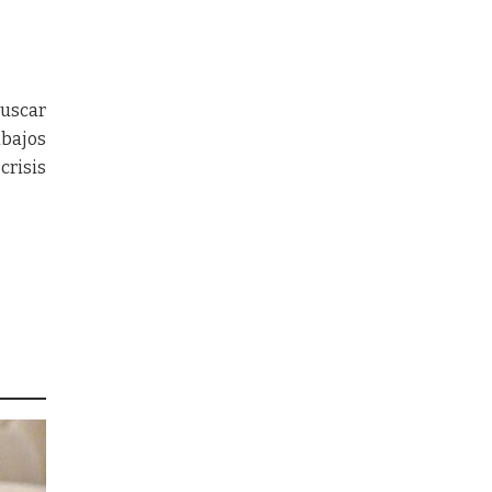
buscar
abajos
crisis