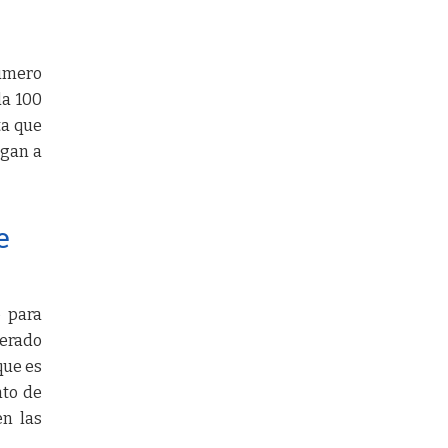
número
da 100
ta que
egan a
e
o para
nerado
que es
nto de
n las