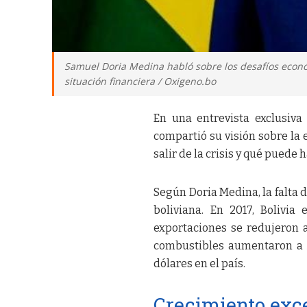
Samuel Doria Medina habló sobre los desafíos econó
situación financiera / Oxigeno.bo
En una entrevista exclusiv
compartió su visión sobre la 
salir de la crisis y qué puede 
Según Doria Medina, la falta 
boliviana. En 2017, Bolivia
exportaciones se redujeron 
combustibles aumentaron a 3
dólares en el país.
Crecimiento exc