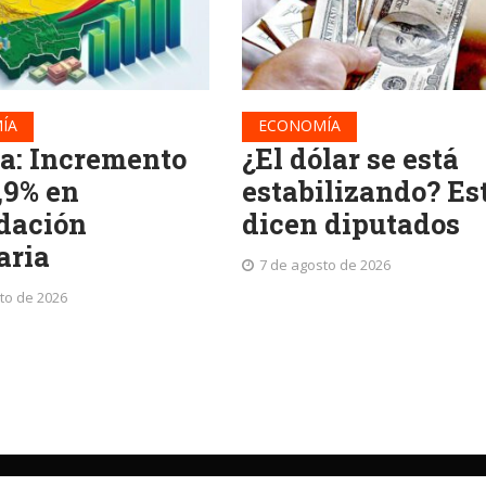
ÍA
ECONOMÍA
ia: Incremento
¿El dólar se está
,9% en
estabilizando? Es
dación
dicen diputados
aria
7 de agosto de 2026
to de 2026